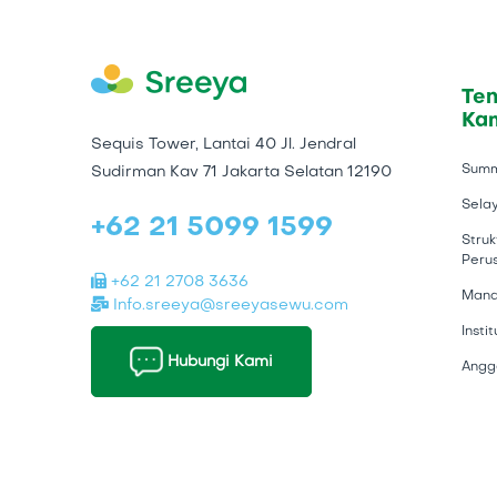
Te
Ka
Sequis Tower, Lantai 40 Jl. Jendral
Sum
Sudirman Kav 71 Jakarta Selatan 12190
Sela
+62 21 5099 1599
Struk
Peru
+62 21 2708 3636
Mana
Info.sreeya@sreeyasewu.com
Insti
Hubungi Kami
Angg