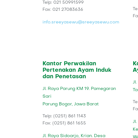
Telp: 021 50991599
Te
Fax: 021 27083636
Fa
info.sreeyasewu@sreeyasewu.com
Kantor Perwakilan
K
Pertenakan Ayam Induk
A
dan Penetasan
Jl
Jl. Raya Parung KM 19. Pamegaran
Ta
Sari
Te
Parung Bogor, Jawa Barat
Fa
Telp: (0251) 861 1143
Jl
Fax: (0251) 861 1655
Ke
Jl. Raya Sidoarjo, Krian. Desa
Wo