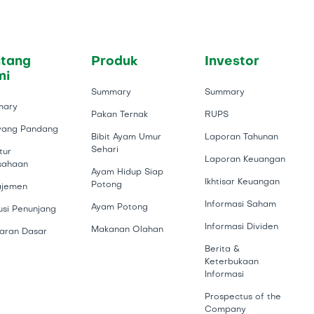
ntang
Produk
Investor
mi
Summary
Summary
mary
Pakan Ternak
RUPS
yang Pandang
Bibit Ayam Umur
Laporan Tahunan
Sehari
tur
Laporan Keuangan
sahaan
Ayam Hidup Siap
Ikhtisar Keuangan
Potong
jemen
Informasi Saham
Ayam Potong
tusi Penunjang
Informasi Dividen
Makanan Olahan
aran Dasar
Berita &
Keterbukaan
Informasi
Prospectus of the
Company